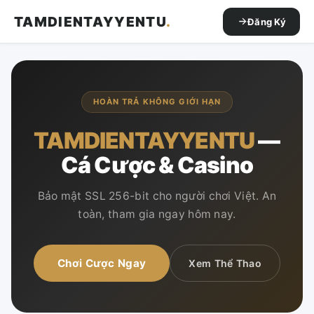
TAMDIENTAYYENTU
.
Đăng Ký
HOÀN TRẢ KHÔNG GIỚI HẠN
TAMDIENTAYYENTU
—
Cá Cược & Casino
Bảo mật SSL 256-bit cho người chơi Việt. An
toàn, tham gia ngay hôm nay.
Chơi Cược Ngay
Xem Thể Thao