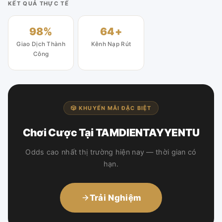
KẾT QUẢ THỰC TẾ
98%
64+
Giao Dịch Thành
Kênh Nạp Rút
Công
🎲 KHUYẾN MÃI ĐẶC BIỆT
Chơi Cược Tại TAMDIENTAYYENTU
Odds cao nhất thị trường hiện nay — thời gian có
hạn.
Trải Nghiệm