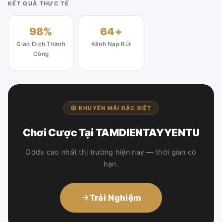
KẾT QUẢ THỰC TẾ
98%
64+
Giao Dịch Thành
Kênh Nạp Rút
Công
🎲 KHUYẾN MÃI ĐẶC BIỆT
Chơi Cược Tại TAMDIENTAYYENTU
Odds cao nhất thị trường hiện nay — thời gian có
hạn.
Trải Nghiệm