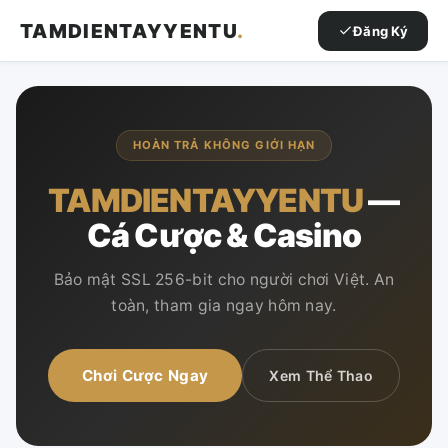
TAMDIENTAYYENTU
.
Đăng Ký
HOÀN TRẢ KHÔNG GIỚI HẠN
TAMDIENTAYYENTU
—
Cá Cược & Casino
Bảo mật SSL 256-bit cho người chơi Việt. An
toàn, tham gia ngay hôm nay.
Chơi Cược Ngay
Xem Thể Thao