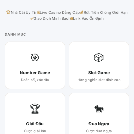
🏆
Nhà Cái Uy Tín
🃏
Live Casino Đẳng Cấp
💰
Rút Tiền Không Giới Hạn
✅
Giao Dịch Minh Bạch
🌐
Link Vào Ổn Định
DANH MỤC
🎯
🎲
Number Game
Slot Game
Đoán số, xóc đĩa
Hàng nghìn slot đỉnh cao
🏆
🐎
Giải Đấu
Đua Ngựa
Cược giải lớn
Cược đua ngựa