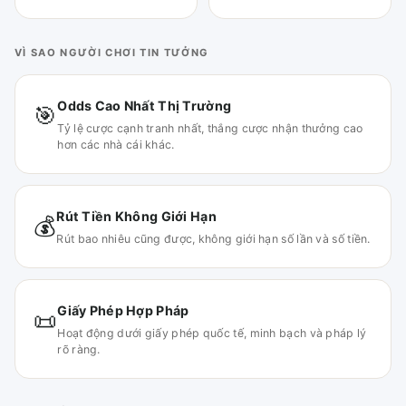
VÌ SAO NGƯỜI CHƠI TIN TƯỞNG
Odds Cao Nhất Thị Trường
🎯
Tỷ lệ cược cạnh tranh nhất, thắng cược nhận thưởng cao
hơn các nhà cái khác.
Rút Tiền Không Giới Hạn
💰
Rút bao nhiêu cũng được, không giới hạn số lần và số tiền.
Giấy Phép Hợp Pháp
📜
Hoạt động dưới giấy phép quốc tế, minh bạch và pháp lý
rõ ràng.