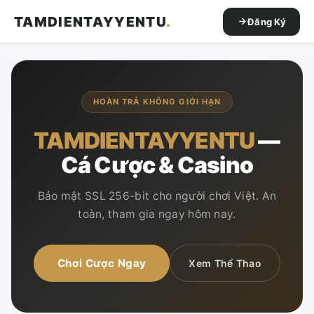
TAMDIENTAYYENTU
.
Đăng Ký
HOÀN TRẢ KHÔNG GIỚI HẠN
TAMDIENTAYYENTU
—
Cá Cược & Casino
Bảo mật SSL 256-bit cho người chơi Việt. An
toàn, tham gia ngay hôm nay.
Chơi Cược Ngay
Xem Thể Thao