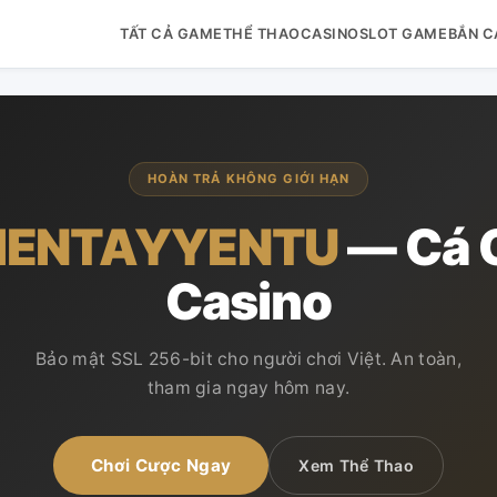
TẤT CẢ GAME
THỂ THAO
CASINO
SLOT GAME
BẮN C
HOÀN TRẢ KHÔNG GIỚI HẠN
IENTAYYENTU
— Cá 
Casino
Bảo mật SSL 256-bit cho người chơi Việt. An toàn,
tham gia ngay hôm nay.
Chơi Cược Ngay
Xem Thể Thao