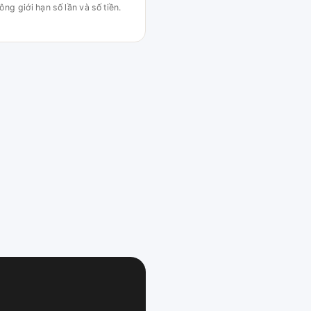
ng giới hạn số lần và số tiền.