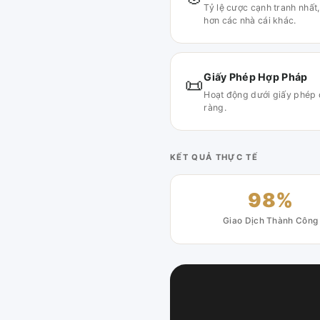
Tỷ lệ cược cạnh tranh nhất
hơn các nhà cái khác.
Giấy Phép Hợp Pháp
📜
Hoạt động dưới giấy phép 
ràng.
KẾT QUẢ THỰC TẾ
98%
Giao Dịch Thành Công