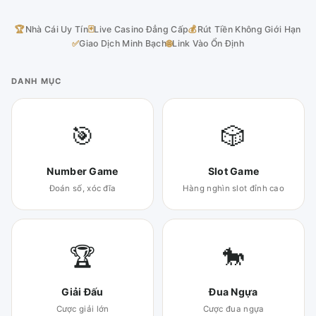
🏆
Nhà Cái Uy Tín
🃏
Live Casino Đẳng Cấp
💰
Rút Tiền Không Giới Hạn
✅
Giao Dịch Minh Bạch
🌐
Link Vào Ổn Định
DANH MỤC
🎯
🎲
Number Game
Slot Game
Đoán số, xóc đĩa
Hàng nghìn slot đỉnh cao
🏆
🐎
Giải Đấu
Đua Ngựa
Cược giải lớn
Cược đua ngựa