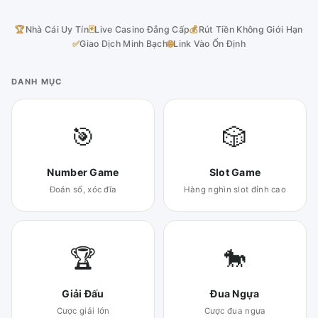
🏆
Nhà Cái Uy Tín
🃏
Live Casino Đẳng Cấp
💰
Rút Tiền Không Giới Hạn
✅
Giao Dịch Minh Bạch
🌐
Link Vào Ổn Định
DANH MỤC
🎯
🎲
Number Game
Slot Game
Đoán số, xóc đĩa
Hàng nghìn slot đỉnh cao
🏆
🐎
Giải Đấu
Đua Ngựa
Cược giải lớn
Cược đua ngựa