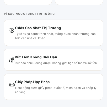
VÌ SAO NGƯỜI CHƠI TIN TƯỞNG
Odds Cao Nhất Thị Trường
🎯
Tỷ lệ cược cạnh tranh nhất, thắng cược nhận thưởng cao
hơn các nhà cái khác.
Rút Tiền Không Giới Hạn
💰
Rút bao nhiêu cũng được, không giới hạn số lần và số tiền.
Giấy Phép Hợp Pháp
📜
Hoạt động dưới giấy phép quốc tế, minh bạch và pháp lý
rõ ràng.