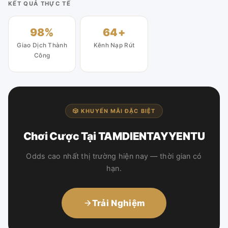
KẾT QUẢ THỰC TẾ
98%
64+
Giao Dịch Thành
Kênh Nạp Rút
Công
🎲 KHUYẾN MÃI ĐẶC BIỆT
Chơi Cược Tại TAMDIENTAYYENTU
Odds cao nhất thị trường hiện nay — thời gian có
hạn.
Trải Nghiệm