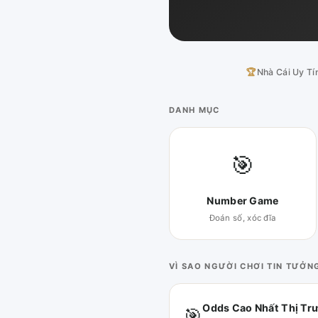
🏆
Nhà Cái Uy Tí
DANH MỤC
🎯
Number Game
Đoán số, xóc đĩa
VÌ SAO NGƯỜI CHƠI TIN TƯỞN
Odds Cao Nhất Thị Tr
🎯