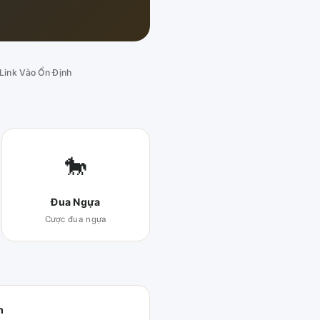
Link Vào Ổn Định
🐎
Đua Ngựa
Cược đua ngựa
n