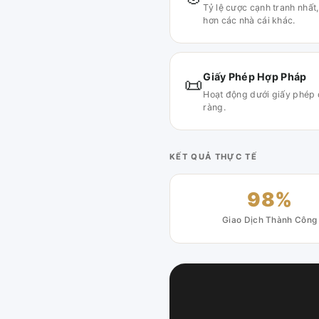
Tỷ lệ cược cạnh tranh nhất
hơn các nhà cái khác.
Giấy Phép Hợp Pháp
📜
Hoạt động dưới giấy phép 
ràng.
KẾT QUẢ THỰC TẾ
98%
Giao Dịch Thành Công