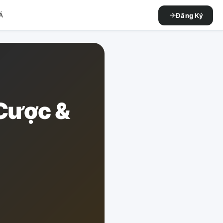
Đăng Ký
Á
Cược &