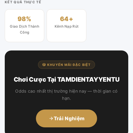
KẾT QUẢ THỰC TẾ
98%
64+
Giao Dịch Thành
Kênh Nạp Rút
Công
🎲 KHUYẾN MÃI ĐẶC BIỆT
Chơi Cược Tại TAMDIENTAYYENTU
Odds cao nhất thị trường hiện nay — thời gian có
hạn.
Trải Nghiệm