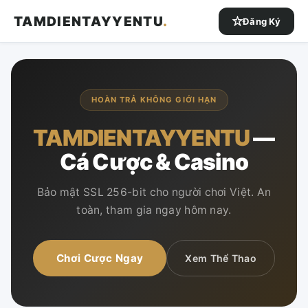
TAMDIENTAYYENTU
.
Đăng Ký
HOÀN TRẢ KHÔNG GIỚI HẠN
TAMDIENTAYYENTU
—
Cá Cược & Casino
Bảo mật SSL 256-bit cho người chơi Việt. An
toàn, tham gia ngay hôm nay.
Chơi Cược Ngay
Xem Thể Thao