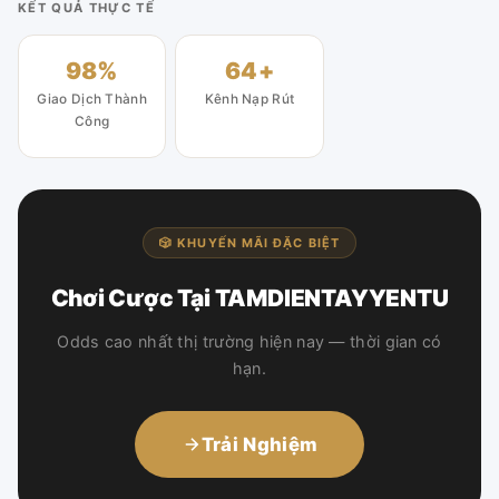
KẾT QUẢ THỰC TẾ
98%
64+
Giao Dịch Thành
Kênh Nạp Rút
Công
🎲 KHUYẾN MÃI ĐẶC BIỆT
Chơi Cược Tại TAMDIENTAYYENTU
Odds cao nhất thị trường hiện nay — thời gian có
hạn.
Trải Nghiệm