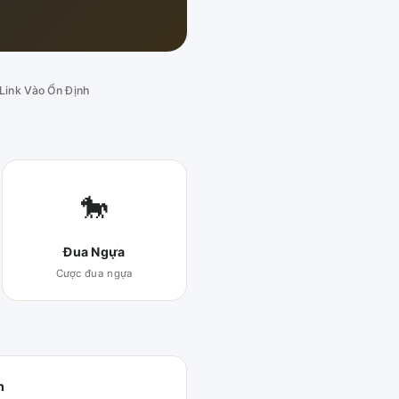
Link Vào Ổn Định
🐎
Đua Ngựa
Cược đua ngựa
n