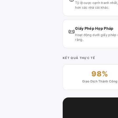
Tỷ lệ cược cạnh tranh nhất
hơn các nhà cái khác.
Giấy Phép Hợp Pháp
📜
Hoạt động dưới giấy phép 
ràng.
KẾT QUẢ THỰC TẾ
98%
Giao Dịch Thành Công