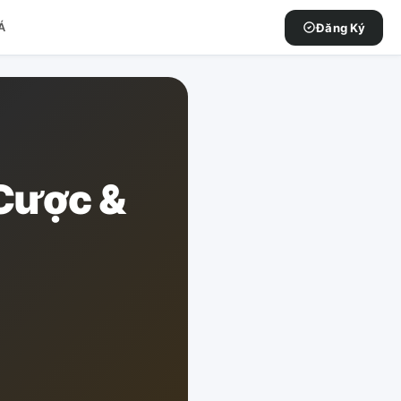
Đăng Ký
Á
Cược &