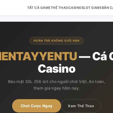
TẤT CẢ GAME
THỂ THAO
CASINO
SLOT GAME
BẮN C
HOÀN TRẢ KHÔNG GIỚI HẠN
IENTAYYENTU
— Cá 
Casino
Bảo mật SSL 256-bit cho người chơi Việt. An toàn,
tham gia ngay hôm nay.
Chơi Cược Ngay
Xem Thể Thao