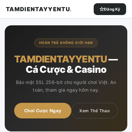
TAMDIENTAYYENTU
.
Đăng Ký
HOÀN TRẢ KHÔNG GIỚI HẠN
TAMDIENTAYYENTU
—
Cá Cược & Casino
Bảo mật SSL 256-bit cho người chơi Việt. An
toàn, tham gia ngay hôm nay.
Chơi Cược Ngay
Xem Thể Thao