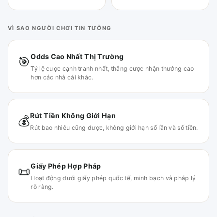
VÌ SAO NGƯỜI CHƠI TIN TƯỞNG
Odds Cao Nhất Thị Trường
🎯
Tỷ lệ cược cạnh tranh nhất, thắng cược nhận thưởng cao
hơn các nhà cái khác.
Rút Tiền Không Giới Hạn
💰
Rút bao nhiêu cũng được, không giới hạn số lần và số tiền.
Giấy Phép Hợp Pháp
📜
Hoạt động dưới giấy phép quốc tế, minh bạch và pháp lý
rõ ràng.