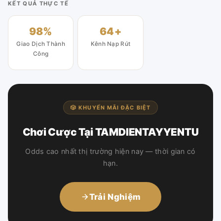
KẾT QUẢ THỰC TẾ
98%
64+
Giao Dịch Thành
Kênh Nạp Rút
Công
🎲 KHUYẾN MÃI ĐẶC BIỆT
Chơi Cược Tại TAMDIENTAYYENTU
Odds cao nhất thị trường hiện nay — thời gian có
hạn.
Trải Nghiệm