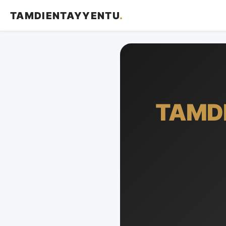
TAMDIENTAYYENTU
.
TAMD