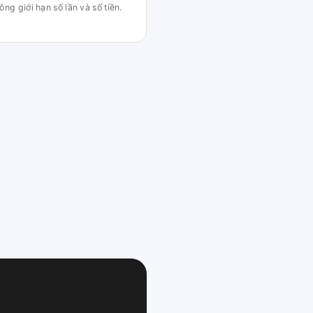
ng giới hạn số lần và số tiền.