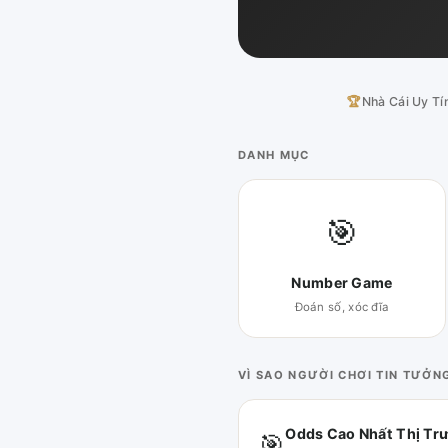
🏆
Nhà Cái Uy Tí
DANH MỤC
🎯
Number Game
Đoán số, xóc đĩa
VÌ SAO NGƯỜI CHƠI TIN TƯỞN
Odds Cao Nhất Thị Tr
🎯