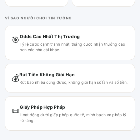
VÌ SAO NGƯỜI CHƠI TIN TƯỞNG
Odds Cao Nhất Thị Trường
🎯
Tỷ lệ cược cạnh tranh nhất, thắng cược nhận thưởng cao
hơn các nhà cái khác.
Rút Tiền Không Giới Hạn
💰
Rút bao nhiêu cũng được, không giới hạn số lần và số tiền.
Giấy Phép Hợp Pháp
📜
Hoạt động dưới giấy phép quốc tế, minh bạch và pháp lý
rõ ràng.