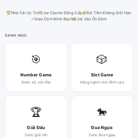
🏆
Nhà Cái Uy Tín
🃏
Live Casino Đẳng Cấp
💰
Rút Tiền Không Giới Hạn
✅
Giao Dịch Minh Bạch
🌐
Link Vào Ổn Định
DANH MỤC
🎯
🎲
Number Game
Slot Game
Đoán số, xóc đĩa
Hàng nghìn slot đỉnh cao
🏆
🐎
Giải Đấu
Đua Ngựa
Cược giải lớn
Cược đua ngựa