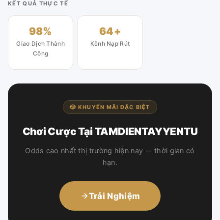
KẾT QUẢ THỰC TẾ
98%
64+
Giao Dịch Thành
Kênh Nạp Rút
Công
🎲 KHUYẾN MÃI ĐẶC BIỆT
Chơi Cược Tại TAMDIENTAYYENTU
Odds cao nhất thị trường hiện nay — thời gian có
hạn.
Trải Nghiệm