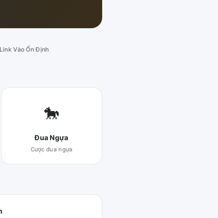
Link Vào Ổn Định
🐎
Đua Ngựa
Cược đua ngựa
n