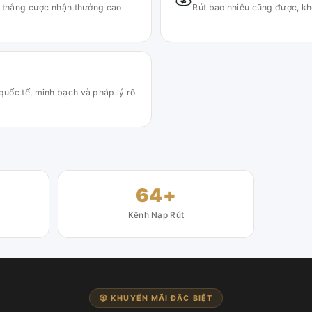
, thắng cược nhận thưởng cao
Rút bao nhiêu cũng được, khô
quốc tế, minh bạch và pháp lý rõ
64+
Kênh Nạp Rút
🎲 KHUYẾN MÃI ĐẶC BIỆT