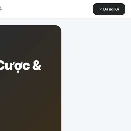
Đăng Ký
Á
Cược &