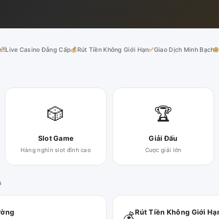
n
🃏
Live Casino Đẳng Cấp
💰
Rút Tiền Không Giới Hạn
✅
Giao Dịch Minh Bạch
🌐
🎲
🏆
Slot Game
Giải Đấu
Hàng nghìn slot đỉnh cao
Cược giải lớn
G
ường
Rút Tiền Không Giới Hạ
💰