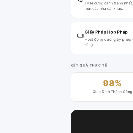
Tỷ lệ cược cạnh tranh nhất
hơn các nhà cái khác.
Giấy Phép Hợp Pháp
📜
Hoạt động dưới giấy phép 
ràng.
KẾT QUẢ THỰC TẾ
98%
Giao Dịch Thành Công