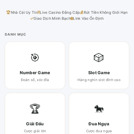
🏆
Nhà Cái Uy Tín
🃏
Live Casino Đẳng Cấp
💰
Rút Tiền Không Giới Hạn
✅
Giao Dịch Minh Bạch
🌐
Link Vào Ổn Định
DANH MỤC
🎯
🎲
Number Game
Slot Game
Đoán số, xóc đĩa
Hàng nghìn slot đỉnh cao
🏆
🐎
Giải Đấu
Đua Ngựa
Cược giải lớn
Cược đua ngựa