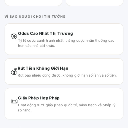
VÌ SAO NGƯỜI CHƠI TIN TƯỞNG
Odds Cao Nhất Thị Trường
🎯
Tỷ lệ cược cạnh tranh nhất, thắng cược nhận thưởng cao
hơn các nhà cái khác.
Rút Tiền Không Giới Hạn
💰
Rút bao nhiêu cũng được, không giới hạn số lần và số tiền.
Giấy Phép Hợp Pháp
📜
Hoạt động dưới giấy phép quốc tế, minh bạch và pháp lý
rõ ràng.