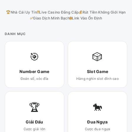
🏆
Nhà Cái Uy Tín
🃏
Live Casino Đẳng Cấp
💰
Rút Tiền Không Giới Hạn
✅
Giao Dịch Minh Bạch
🌐
Link Vào Ổn Định
DANH MỤC
🎯
🎲
Number Game
Slot Game
Đoán số, xóc đĩa
Hàng nghìn slot đỉnh cao
🏆
🐎
Giải Đấu
Đua Ngựa
Cược giải lớn
Cược đua ngựa