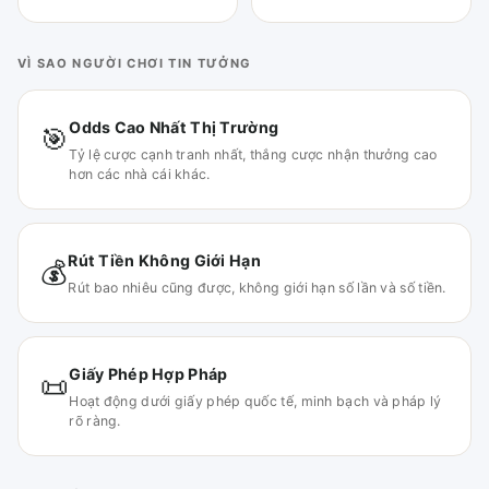
VÌ SAO NGƯỜI CHƠI TIN TƯỞNG
Odds Cao Nhất Thị Trường
🎯
Tỷ lệ cược cạnh tranh nhất, thắng cược nhận thưởng cao
hơn các nhà cái khác.
Rút Tiền Không Giới Hạn
💰
Rút bao nhiêu cũng được, không giới hạn số lần và số tiền.
Giấy Phép Hợp Pháp
📜
Hoạt động dưới giấy phép quốc tế, minh bạch và pháp lý
rõ ràng.