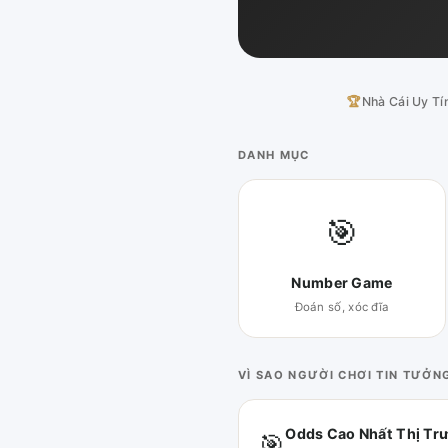
🏆
Nhà Cái Uy Tí
DANH MỤC
🎯
Number Game
Đoán số, xóc đĩa
VÌ SAO NGƯỜI CHƠI TIN TƯỞN
Odds Cao Nhất Thị Tr
🎯