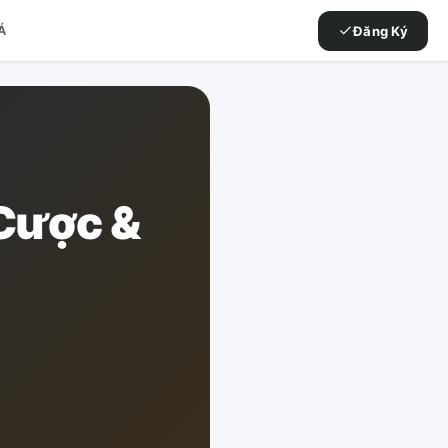
Đăng Ký
Á
Cược &