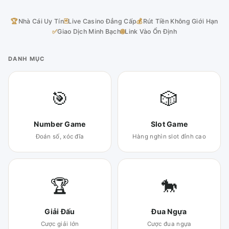
🏆
Nhà Cái Uy Tín
🃏
Live Casino Đẳng Cấp
💰
Rút Tiền Không Giới Hạn
✅
Giao Dịch Minh Bạch
🌐
Link Vào Ổn Định
DANH MỤC
🎯
🎲
Number Game
Slot Game
Đoán số, xóc đĩa
Hàng nghìn slot đỉnh cao
🏆
🐎
Giải Đấu
Đua Ngựa
Cược giải lớn
Cược đua ngựa