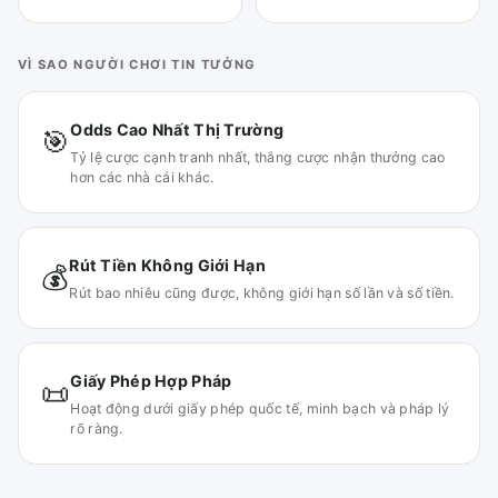
VÌ SAO NGƯỜI CHƠI TIN TƯỞNG
Odds Cao Nhất Thị Trường
🎯
Tỷ lệ cược cạnh tranh nhất, thắng cược nhận thưởng cao
hơn các nhà cái khác.
Rút Tiền Không Giới Hạn
💰
Rút bao nhiêu cũng được, không giới hạn số lần và số tiền.
Giấy Phép Hợp Pháp
📜
Hoạt động dưới giấy phép quốc tế, minh bạch và pháp lý
rõ ràng.