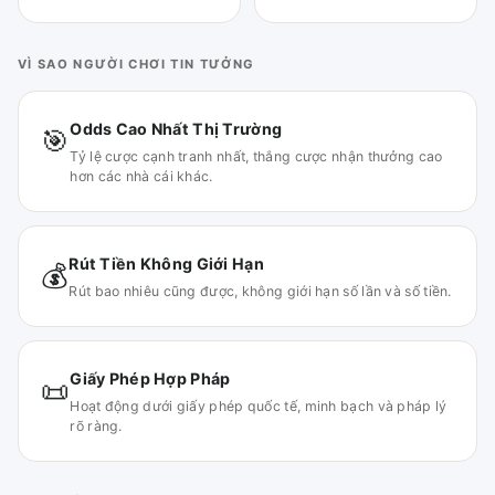
VÌ SAO NGƯỜI CHƠI TIN TƯỞNG
Odds Cao Nhất Thị Trường
🎯
Tỷ lệ cược cạnh tranh nhất, thắng cược nhận thưởng cao
hơn các nhà cái khác.
Rút Tiền Không Giới Hạn
💰
Rút bao nhiêu cũng được, không giới hạn số lần và số tiền.
Giấy Phép Hợp Pháp
📜
Hoạt động dưới giấy phép quốc tế, minh bạch và pháp lý
rõ ràng.