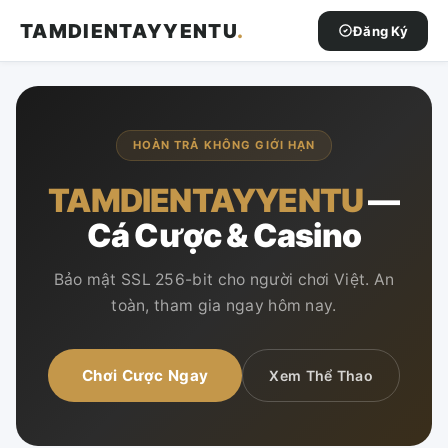
TAMDIENTAYYENTU
.
Đăng Ký
HOÀN TRẢ KHÔNG GIỚI HẠN
TAMDIENTAYYENTU
—
Cá Cược & Casino
Bảo mật SSL 256-bit cho người chơi Việt. An
toàn, tham gia ngay hôm nay.
Chơi Cược Ngay
Xem Thể Thao