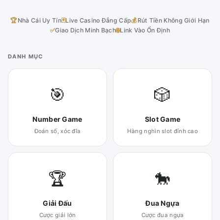
🏆
Nhà Cái Uy Tín
🃏
Live Casino Đẳng Cấp
💰
Rút Tiền Không Giới Hạn
✅
Giao Dịch Minh Bạch
🌐
Link Vào Ổn Định
DANH MỤC
🎯
🎲
Number Game
Slot Game
Đoán số, xóc đĩa
Hàng nghìn slot đỉnh cao
🏆
🐎
Giải Đấu
Đua Ngựa
Cược giải lớn
Cược đua ngựa