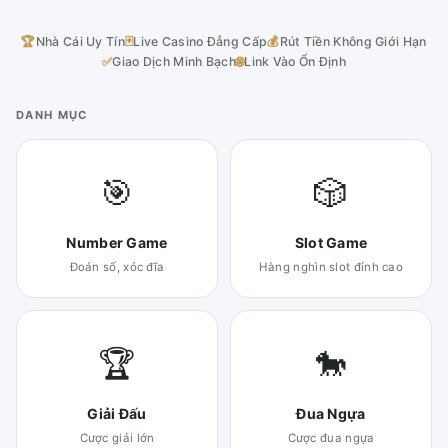
🏆
Nhà Cái Uy Tín
🃏
Live Casino Đẳng Cấp
💰
Rút Tiền Không Giới Hạn
✅
Giao Dịch Minh Bạch
🌐
Link Vào Ổn Định
DANH MỤC
🎯
🎲
Number Game
Slot Game
Đoán số, xóc đĩa
Hàng nghìn slot đỉnh cao
🏆
🐎
Giải Đấu
Đua Ngựa
Cược giải lớn
Cược đua ngựa