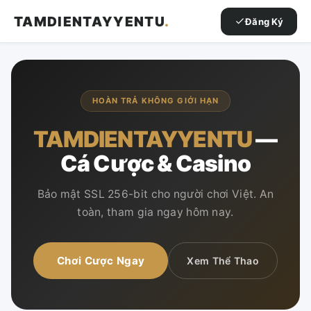
TAMDIENTAYYENTU
.
Đăng Ký
HOÀN TRẢ KHÔNG GIỚI HẠN
TAMDIENTAYYENTU
—
Cá Cược & Casino
Bảo mật SSL 256-bit cho người chơi Việt. An
toàn, tham gia ngay hôm nay.
Chơi Cược Ngay
Xem Thể Thao