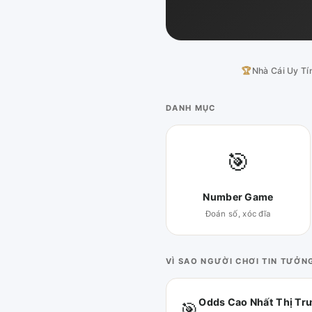
🏆
Nhà Cái Uy Tí
DANH MỤC
🎯
Number Game
Đoán số, xóc đĩa
VÌ SAO NGƯỜI CHƠI TIN TƯỞN
Odds Cao Nhất Thị Tr
🎯