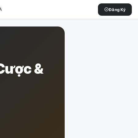
Đăng Ký
Á
Cược &