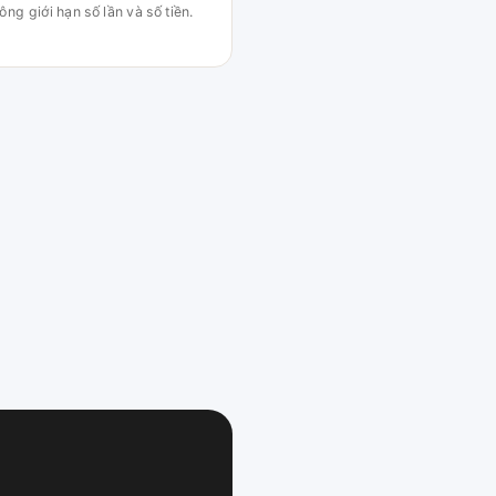
ng giới hạn số lần và số tiền.