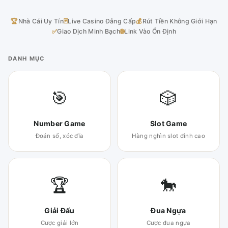
🏆
Nhà Cái Uy Tín
🃏
Live Casino Đẳng Cấp
💰
Rút Tiền Không Giới Hạn
✅
Giao Dịch Minh Bạch
🌐
Link Vào Ổn Định
DANH MỤC
🎯
🎲
Number Game
Slot Game
Đoán số, xóc đĩa
Hàng nghìn slot đỉnh cao
🏆
🐎
Giải Đấu
Đua Ngựa
Cược giải lớn
Cược đua ngựa