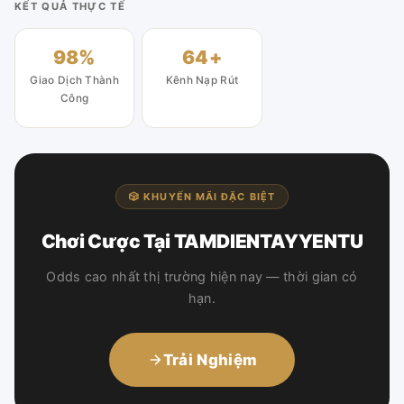
KẾT QUẢ THỰC TẾ
98%
64+
Giao Dịch Thành
Kênh Nạp Rút
Công
🎲 KHUYẾN MÃI ĐẶC BIỆT
Chơi Cược Tại TAMDIENTAYYENTU
Odds cao nhất thị trường hiện nay — thời gian có
hạn.
Trải Nghiệm