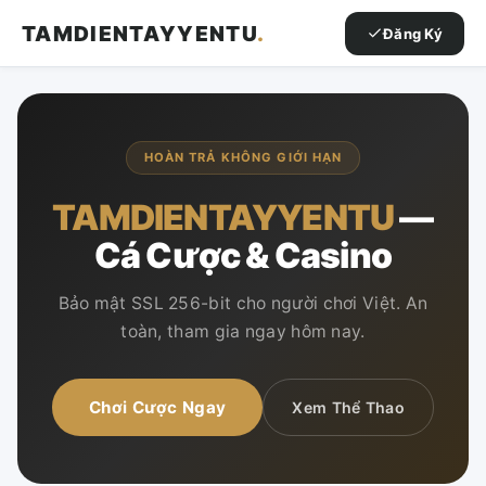
TAMDIENTAYYENTU
.
Đăng Ký
HOÀN TRẢ KHÔNG GIỚI HẠN
TAMDIENTAYYENTU
—
Cá Cược & Casino
Bảo mật SSL 256-bit cho người chơi Việt. An
toàn, tham gia ngay hôm nay.
Chơi Cược Ngay
Xem Thể Thao