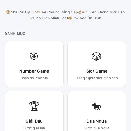
🏆
Nhà Cái Uy Tín
🃏
Live Casino Đẳng Cấp
💰
Rút Tiền Không Giới Hạn
✅
Giao Dịch Minh Bạch
🌐
Link Vào Ổn Định
DANH MỤC
🎯
🎲
Number Game
Slot Game
Đoán số, xóc đĩa
Hàng nghìn slot đỉnh cao
🏆
🐎
Giải Đấu
Đua Ngựa
Cược giải lớn
Cược đua ngựa