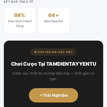
KẾT QUẢ THỰC TẾ
98%
64+
Giao Dịch Thành
Kênh Nạp Rút
Công
🎲 KHUYẾN MÃI ĐẶC BIỆT
Chơi Cược Tại TAMDIENTAYYENTU
Odds cao nhất thị trường hiện nay — thời gian có
hạn.
Trải Nghiệm